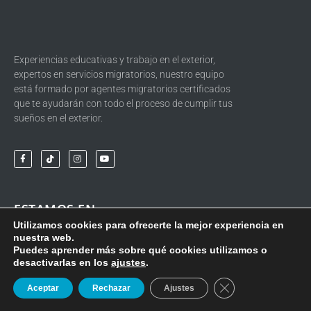
Experiencias educativas y trabajo en el exterior,
expertos en servicios migratorios, nuestro equipo
está formado por agentes migratorios certificados
que te ayudarán con todo el proceso de cumplir tus
sueños en el exterior.
ESTAMOS EN
Utilizamos cookies para ofrecerte la mejor experiencia en
(ES) Paseo de la Castellana 77, 28046, Madrid
nuestra web.
Puedes aprender más sobre qué cookies utilizamos o
(+34) 665 603 055
desactivarlas en los
ajustes
.
SOLICITAR
ENVÍANOS UN
Cerrar el banner d
info@findyx.com
Aceptar
Rechazar
Ajustes
INFORMACIÓN
WHATSAPP