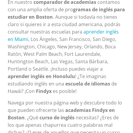
En nuestro
comparador de academias
contamos
con una amplia oferta de pro
gramas de inglés para
estudiar en Boston
. Aunque si todavía no tienes
claro si quieres ir a esta ciudad americana, podrás
consultar nuestras escuelas para
aprender inglés
en Miami
, Los Ángeles, San Francisco, San Diego,
Washington, Chicago, New Jersey, Orlando, Boca
Ratón, West Palm Beach, Fort Laurendale,
Huntington Beach, Las Vegas, Santa Bárbara,
Portland o Seattle. ¡Incluso puedes viajar a
aprender inglés en Honolulu
! ¿Te imaginas
estudiando inglés en una
escuela de idiomas
de
Hawái? ¡Con
Findyx
es posible!
Navega por nuestra página web y descubre todo lo
que pueden ofrecerte las
academias Findyx en
Boston
. ¿Qué
curso de inglés
necesitas? ¿Eres de
los que apenas chapurrea cuatro palabras mal
dichas? ¿O eres de aquellos que necesita un curso