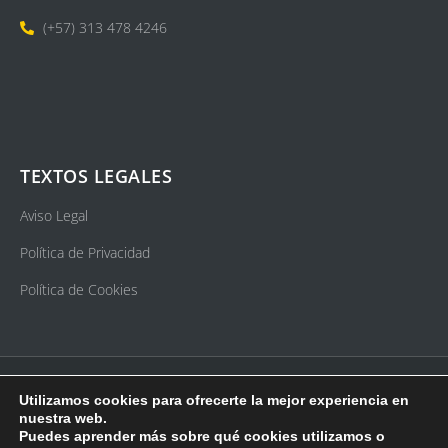
(+57) 313 478 4246
TEXTOS LEGALES
Aviso Legal
Política de Privacidad
Política de Cookies
Copyright Findyx © 2022. Todos los derechos reservados
Utilizamos cookies para ofrecerte la mejor experiencia en
nuestra web.
Hecho a mano y con mucho ❤ por UNBUENPLAN GROUP
Puedes aprender más sobre qué cookies utilizamos o