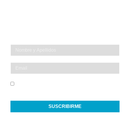
NUESTRA
NEWSLETTER
SÉ EL PRIMERO EN VIVIR UNA
EXPERIENCIA INOLVIDABLE
He leído y acepto el Aviso Legal y la Política de
Privacidad
SUSCRIBIRME