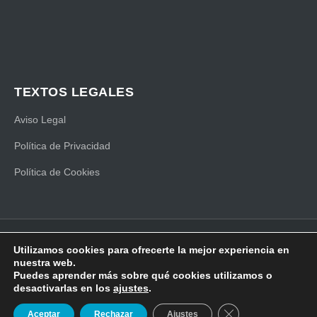
TEXTOS LEGALES
Aviso Legal
Política de Privacidad
Política de Cookies
Copyright Findyx © 2022. Todos los derechos reservados
Utilizamos cookies para ofrecerte la mejor experiencia en
nuestra web.
Hecho a mano y con mucho ❤ por UNBUENPLAN GROUP
Puedes aprender más sobre qué cookies utilizamos o
desactivarlas en los
ajustes
.
SOLICITAR
ENVÍANOS UN
Cerrar el banner d
Aceptar
Rechazar
Ajustes