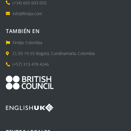
(+34) 665 603 055
info@findyx.com
TAMBIÉN EN
Findyx Colombia
CL.93 19-55 Bogotá, Cundinamarla, Colombia
(+57) 313 478 4246