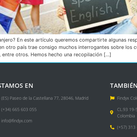
tranjero? En este artículo queremos compartirte algunas re
en otro país trae consigo muchos interrogantes sobre los cu
s, entre otros. Hemos hecho una recopilación […]
STAMOS EN
TAMBIÉN
(ES) Paseo de la Castellana 77, 28046, Madrid
Findyx Co
(+34) 665 603 055
CL.93 19-
Colombia
info@findyx.com
(+57) 313