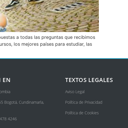
spuestas a todas las preguntas que recibimos
rsos, los mejores países para estudiar, las
 EN
TEXTOS LEGALES
lombia
Aviso Legal
55 Bogotá, Cundinamarla,
Política de Privacidad
Política de Cookies
 478 4246