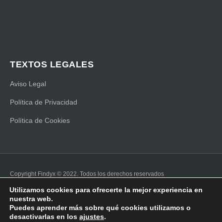
TEXTOS LEGALES
Aviso Legal
Política de Privacidad
Política de Cookies
Copyright Findyx © 2022. Todos los derechos reservados
Hecho a mano y con mucho ❤ por UNBUENPLAN GROUP
Utilizamos cookies para ofrecerte la mejor experiencia en
nuestra web.
Puedes aprender más sobre qué cookies utilizamos o
desactivarlas en los
ajustes
.
SOLICITAR
ENVÍANOS UN