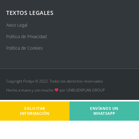
TEXTOS LEGALES
Aviso Legal
Política de Privacidad
Política de Cookies
Copyright Findyx © 2022. Todos los derechos reservados
Hecho a mano y con mucho
por UNBUENPLAN GROUP
SOLICITAR
ENVÍANOS UN
INFORMACIÓN
WHATSAPP