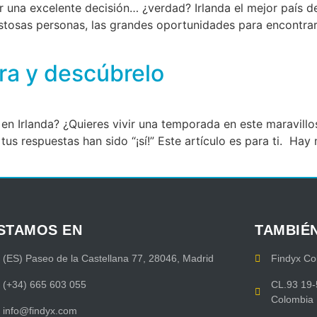
una excelente decisión… ¿verdad? Irlanda el mejor país de
istosas personas, las grandes oportunidades para encontrar 
tra y descúbrelo
en Irlanda? ¿Quieres vivir una temporada en este maravillo
 tus respuestas han sido “¡sí!” Este artículo es para ti. Ha
STAMOS EN
TAMBIÉ
(ES) Paseo de la Castellana 77, 28046, Madrid
Findyx Co
(+34) 665 603 055
CL.93 19-
Colombia
info@findyx.com