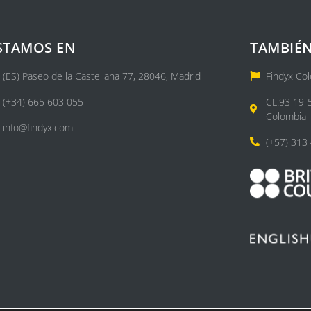
STAMOS EN
TAMBIÉN
(ES) Paseo de la Castellana 77, 28046, Madrid
Findyx Co
(+34) 665 603 055
CL.93 19-
Colombia
info@findyx.com
(+57) 313