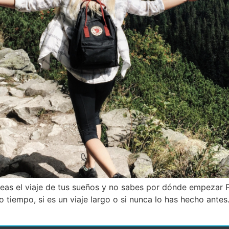
neas el viaje de tus sueños y no sabes por dónde empezar 
o tiempo, si es un viaje largo o si nunca lo has hecho ant