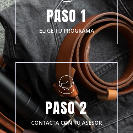
adipisicing elit, sed do eiusmod.
PASO 1
+ INFO
ELIGE TU PROGRAMA
CONTACTA CON TU
ASESOR
Lorem ipsum dolor sit amet conse ctetur
PASO 2
adipisicing elit, sed do eiusmod.
+ INFO
CONTACTA CON TU ASESOR