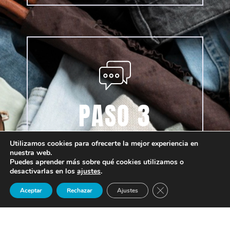
RESUELVE TUS DUDAS
Lorem ipsum dolor sit amet conse ctetur
adipisicing elit, sed do eiusmod.
PASO 3
+ INFO
RESUELVE TUS DUDAS
Utilizamos cookies para ofrecerte la mejor experiencia en
nuestra web.
Puedes aprender más sobre qué cookies utilizamos o
desactivarlas en los
ajustes
.
SOLICITAR
ENVÍANOS UN
Cerrar el banner de 
Aceptar
Rechazar
Ajustes
INFORMACIÓN
WHATSAPP
RESERVA TU VIAJE