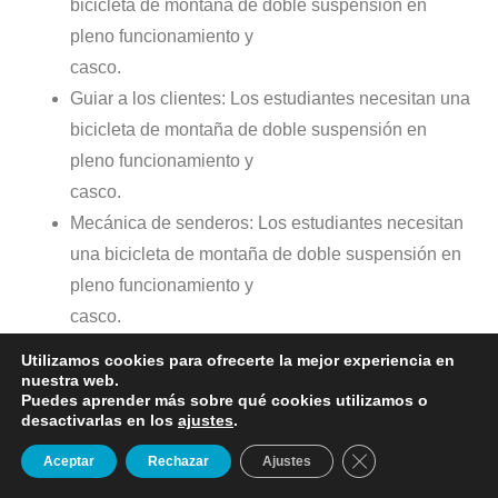
bicicleta de montaña de doble suspensión en
pleno funcionamiento y
casco.
Guiar a los clientes: Los estudiantes necesitan una
bicicleta de montaña de doble suspensión en
pleno funcionamiento y
casco.
Mecánica de senderos: Los estudiantes necesitan
una bicicleta de montaña de doble suspensión en
pleno funcionamiento y
casco.
Gastos de viaje
Utilizamos cookies para ofrecerte la mejor experiencia en
nuestra web.
Puedes aprender más sobre qué cookies utilizamos o
Este programa puede incurrir en gastos de viaje a cargo
desactivarlas en los
ajustes
.
del estudiante. Incluye, pero no es exclusivo de: viajes
Cerrar el banner d
Aceptar
Rechazar
Ajustes
nocturnos, equipo especial, transporte u otras