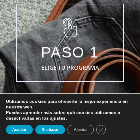
ELIGE TU PROGRAMA
Lorem ipsum dolor sit amet conse ctetur
adipisicing elit, sed do eiusmod.
PASO 1
+ INFO
ELIGE TU PROGRAMA
Utilizamos cookies para ofrecerte la mejor experiencia en
nuestra web.
Puedes aprender más sobre qué cookies utilizamos o
CONTACTA CON TU
desactivarlas en los
ajustes
.
ASESOR
SOLICITAR
ENVÍANOS UN
Cerrar el banner d
Aceptar
Rechazar
Ajustes
INFORMACIÓN
WHATSAPP
Lorem ipsum dolor sit amet conse ctetur