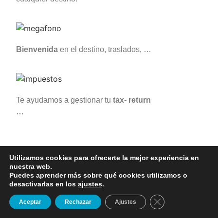
Bienvenida
en el destino, traslados, …
Te ayudamos a gestionar tu
tax- return
…
Utilizamos cookies para ofrecerte la mejor experiencia en
nuestra web.
Puedes aprender más sobre qué cookies utilizamos o
desactivarlas en los
ajustes
.
SOLICITAR
ENVÍANOS UN
Cerrar el banner d
Aceptar
Rechazar
Ajustes
INFORMACIÓN
WHATSAPP
ELIGE TU PROGRAMA