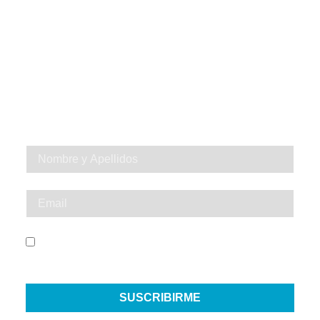
SUSCRÍBETE A
NUESTRA
NEWSLETTER
SÉ EL PRIMERO EN VIVIR UNA
EXPERIENCIA INOLVIDABLE
He leído y acepto el Aviso Legal y la Política de
Privacidad
SUSCRIBIRME