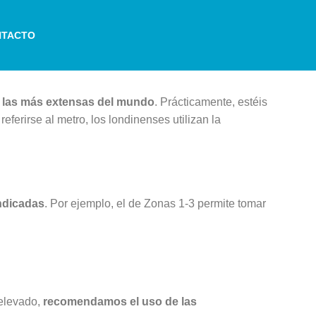
NTACTO
 las más extensas del mundo
. Prácticamente, estéis
ferirse al metro, los londinenses utilizan la
indicadas
. Por ejemplo, el de Zonas 1-3 permite tomar
 elevado,
recomendamos el uso de las