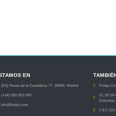
STAMOS EN
TAMBIÉ
(ES) Paseo de la Castellana 77, 28046, Madrid
Findyx Co
(+34) 665 603 055
CL.93 19-
Colombia
info@findyx.com
(+57) 313