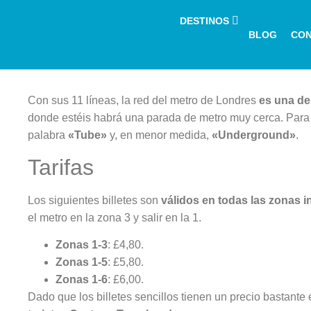
DESTINOS
BLOG
CO
Con sus 11 líneas, la red del metro de Londres
es una de
donde estéis habrá una parada de metro muy cerca. Para re
palabra
«Tube»
y, en menor medida,
«Underground»
.
Tarifas
Los siguientes billetes son
válidos en todas las zonas 
el metro en la zona 3 y salir en la 1.
Zonas 1-3
: £4,80.
Zonas 1-5
: £5,80.
Zonas 1-6
: £6,00.
Dado que los billetes sencillos tienen un precio bastante