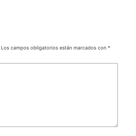
Curso de Inglés en Austr
Gold Coast
Los campos obligatorios están marcados con
*
Pacific English Study
Permite Trabajar
6 meses