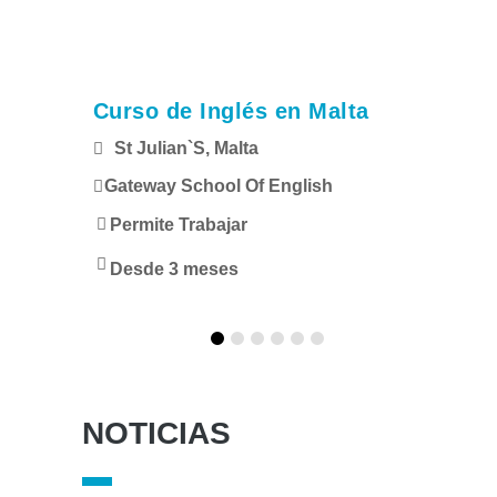
alia
Curso de Inglés en Malta
Es
St Julian`s, Malta
M
Gateway School Of English
Un
Permite Trabajar
Pe
Desde 3 meses
1
NOTICIAS