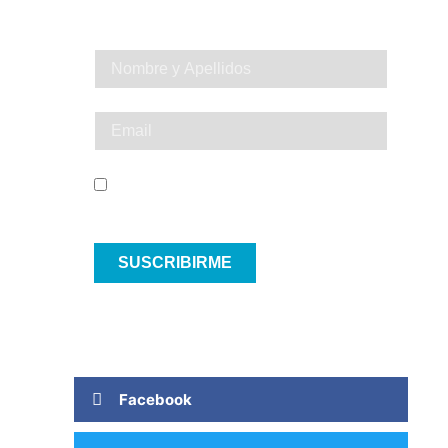
SÉ EL PRIMERO EN VIVIR UNA
EXPERIENCIA INOLVIDABLE
He leído y acepto el Aviso Legal y la
Política de Privacidad
SUSCRIBIRME
Facebook