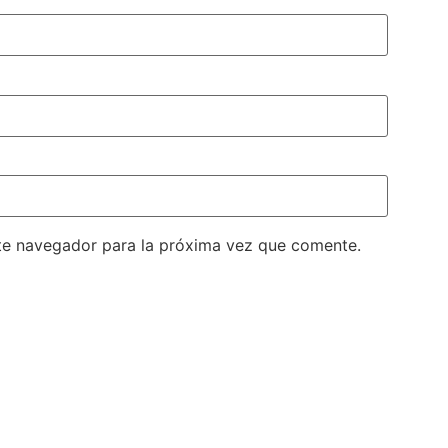
te navegador para la próxima vez que comente.
Academias para
Estudiar Inglés en
Estados Unidos
Tabla de contenidos Toggle
Ciudades donde formarte co
FindyxFindyx recomienda
además estas ciudadesQué