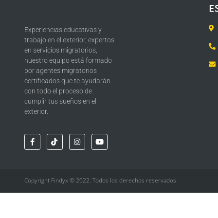
E
Experiencias educativas y
trabajo en el exterior, expertos
en servicios migratorios,
nuestro equipo está formado
por agentes migratorios
certificados que te ayudarán
con todo el proceso de
cumplir tus sueños en el
exterior.
Copyright Findyx © 2022. Todos los derechos reservados