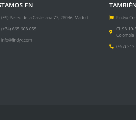
STAMOS EN
TAMBIÉN
(ES) Paseo de la Castellana 77, 28046, Madrid
Findyx Co
(+34) 665 603 055
CL.93 19-
Colombia
info@findyx.com
(+57) 313