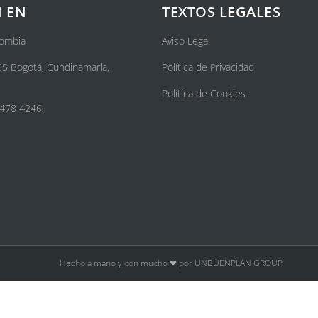
 EN
TEXTOS LEGALES
lombia
Aviso Legal
55 Bogotá, Cundinamarla,
Política de Privacidad
Política de Cookies
 478 4246
Hecho a mano y con mucho ❤ por UNBUENPLAN GROUP