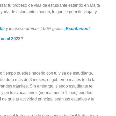
zar tu proceso de visa de estudiante estando en Malta
ayoría de estudiantes hacen, lo que te permite viajar y
bir
y te asesoraremos 100% gratis.
¡Escríbenos!
 en el 2022?
Academias para
smo tiempo puedes hacerlo con tu visa de estudiante.
Estudiar Inglés en
udio dura más de 3 meses, el gobierno maltés te da la
Estados Unidos
grandes trámites. Sin embargo, siendo estudiante te
o) y en tus vacaciones (normalmente 1 mes) puedes
Tabla de contenidos Toggle
d de que tu actividad principal sean tus estudios y tu
Ciudades donde formarte co
FindyxFindyx recomienda
además estas ciudadesQué
ma del trabajo, ¡no te preocupes! Es fácil trabajar en