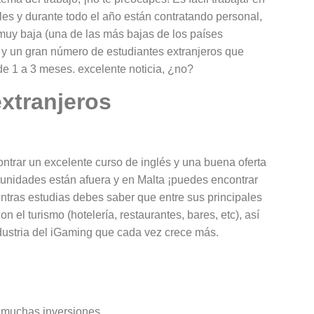
puedes encontrar en Estados
les y durante todo el año están contratando personal,
UnidosEstudiar inglés en
uy baja (una de las más bajas de los países
Estados Unidos viviendo en
y un gran número de estudiantes extranjeros que
Amé...
de 1 a 3 meses. excelente noticia, ¿no?
extranjeros
LEER MÁS >>
ntrar un excelente curso de inglés y una buena oferta
ortunidades están afuera y en Malta ¡puedes encontrar
entras estudias debes saber que entre sus principales
 el turismo (hotelería, restaurantes, bares, etc), así
ndustria del iGaming que cada vez crece más.
n muchas inversiones.