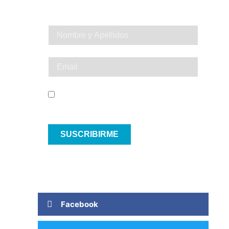
SÉ EL PRIMERO EN VIVIR UNA
EXPERIENCIA INOLVIDABLE
He leído y acepto el Aviso Legal y la
Política de Privacidad
SUSCRIBIRME
Facebook