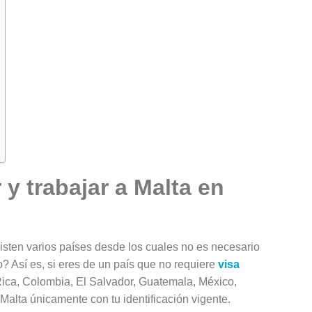
Curso de Inglés en Austr
Gold Coast
Pacific English Study
Permite Trabajar
6 meses
y trabajar a Malta en
sten varios países desde los cuales no es necesario
o? Así es, si eres de un país que no requiere
visa
Rica, Colombia, El Salvador, Guatemala, México,
 Malta únicamente con tu identificación vigente.