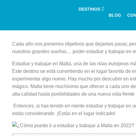
DESTINOS
BLOG
CO
Cada año nos ponemos objetivos que dejamos pasar, pero 
nuestros grandes sueños… poder estudiar y trabajar en e
Estudiar y trabajar en Malta, una de las islas europeas m
Este destino se está convirtiendo en el lugar favorito de 
experimentar algo nuevo. Hay mucho por descubrir en est
mágico. Malta tiene muchísimo que ofrecer a cada uno de
alta calidad hasta posibilidades de una nueva vida frente
Entonces, si has tenido en mente estudiar y trabajar en 
estás considerando ¡Estás en el lugar indicado!