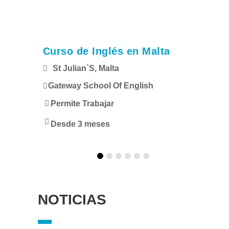
alia
Curso de Inglés en Malta
Es
St Julian`s, Malta
M
Gateway School Of English
Un
Permite Trabajar
Pe
Desde 3 meses
1
NOTICIAS