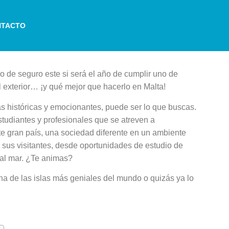
NTACTO
de seguro este si será el año de cumplir uno de
l exterior… ¡y qué mejor que hacerlo en Malta!
ás históricas y emocionantes, puede ser lo que buscas.
estudiantes y profesionales que se atreven a
e gran país, una sociedad diferente en un ambiente
 sus visitantes, desde oportunidades de estudio de
 al mar. ¿Te animas?
una de las islas más geniales del mundo o quizás ya lo