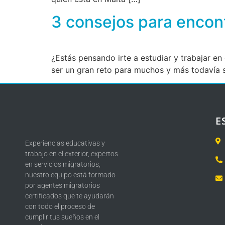
3 consejos para encont
¿Estás pensando irte a estudiar y trabajar en e
ser un gran reto para muchos y más todavía si
E
Experiencias educativas y
trabajo en el exterior, expertos
en servicios migratorios,
nuestro equipo está formado
por agentes migratorios
certificados que te ayudarán
con todo el proceso de
cumplir tus sueños en el