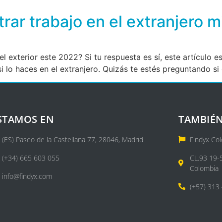
rar trabajo en el extranjero m
l exterior este 2022? Si tu respuesta es sí, este artículo es
 lo haces en el extranjero. Quizás te estés preguntando si e
STAMOS EN
TAMBIÉN
(ES) Paseo de la Castellana 77, 28046, Madrid
Findyx Co
(+34) 665 603 055
CL.93 19-
Colombia
info@findyx.com
(+57) 313