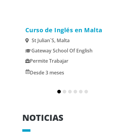
alia
Curso de Inglés en Malta
Es
St Julian`s, Malta
M
Gateway School Of English
U
Permite Trabajar
P
Desde 3 meses
1
NOTICIAS