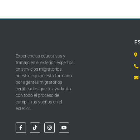
E
Experiencias educativas y
trabajo en el exterior, expertos
en servicios migratorios,
nuestro equipo está formado
por agentes migratorios
certificados que te ayudarán
con todo el proceso de
cumplir tus sueños en el
exterior.