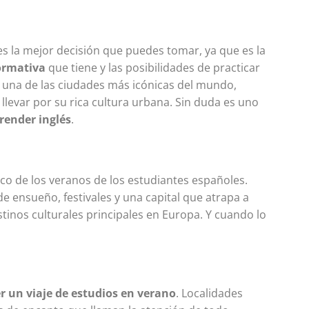
s la mejor decisión que puedes tomar, ya que es la
ormativa
que tiene y las posibilidades de practicar
l una de las ciudades más icónicas del mundo,
 llevar por su rica cultura urbana. Sin duda es uno
render inglés
.
co de los veranos de los estudiantes españoles.
Academias para
de ensueño, festivales y una capital que atrapa a
Estudiar Inglés e
stinos culturales principales en Europa. Y cuando lo
Estados Unidos
Tabla de contenidos Toggle
Ciudades donde formarte 
FindyxFindyx recomienda
r un viaje de estudios en verano
. Localidades
además estas ciudadesQué