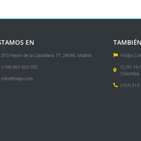
STAMOS EN
TAMBIÉN
(ES) Paseo de la Castellana 77, 28046, Madrid
Findyx Co
(+34) 665 603 055
CL.93 19-
Colombia
info@findyx.com
(+57) 313