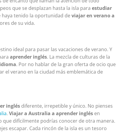
nos de encanto que llaman la atención de todo
puedes encontrar en Estad
peos que se desplazan hasta la isla para
estudiar
UnidosEstudiar inglés en
e haya tenido la oportunidad de
viajar en verano a
Estados Unidos viviendo en
ores de su vida.
Amé...
LEER MÁS >>
tino ideal para pasar las vacaciones de verano. Y
 para
aprender inglés
. La mezcla de culturas de la
 idioma
. Por no hablar de la gran oferta de ocio que
sar el verano en la ciudad más emblemática de
er inglés
diferente, irrepetible y único. No pienses
lia
.
Viajar a Australia a aprender inglés
en
o que difícilmente podrías conocer de otra manera.
dejes escapar. Cada rincón de la isla es un tesoro