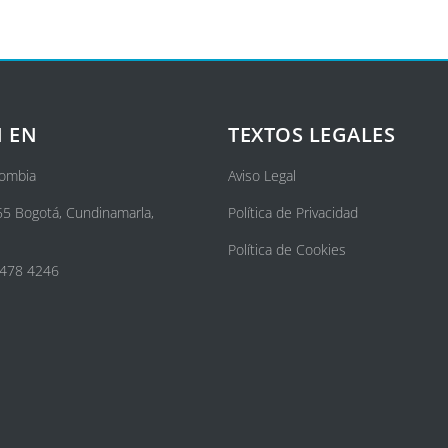
 EN
TEXTOS LEGALES
lombia
Aviso Legal
55 Bogotá, Cundinamarla,
Política de Privacidad
Política de Cookies
 478 4246