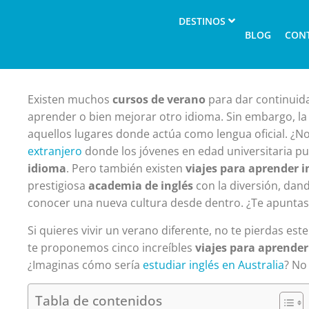
DESTINOS
BLOG
CON
Existen muchos
cursos de verano
para dar continuida
aprender o bien mejorar otro idioma. Sin embargo, l
aquellos lugares donde actúa como lengua oficial. ¿No
extranjero
donde los jóvenes en edad universitaria p
idioma
. Pero también existen
viajes para aprender i
prestigiosa
academia de inglés
con la diversión, dand
conocer una nueva cultura desde dentro. ¿Te apuntas a
Si quieres vivir un verano diferente, no te pierdas est
te proponemos cinco increíbles
viajes para aprender
¿Imaginas cómo sería
estudiar inglés en Australia
? No
Tabla de contenidos