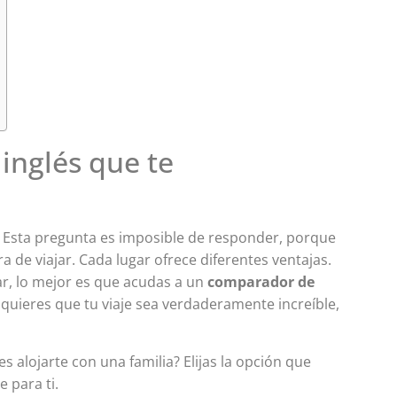
Curso de Inglés en Austr
Gold Coast
Pacific English Study
 inglés que te
Permite Trabajar
6 meses
? Esta pregunta es imposible de responder, porque
 de viajar. Cada lugar ofrece diferentes ventajas.
ar, lo mejor es que acudas a un
comparador de
i quieres que tu viaje sea verdaderamente increíble,
es alojarte con una familia? Elijas la opción que
e para ti.