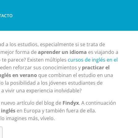
TACTO
d a los estudios, especialmente si se trata de
a mejor forma de
aprender un idioma
es viajando a
 te parece? Existen múltiples
cursos de inglés en el
ueden reforzar sus conocimientos y
practicar el
nglés en verano
que combinan el estudio en una
o la posibilidad a los jóvenes estudiantes de
 vivir una experiencia inolvidable?
e nuevo artículo del blog de
Findyx
. A continuación
 inglés
en Europa y también fuera de ella.
 lo imagines más, vívelo.