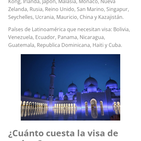
Kong, Irlanda, Japón, Malasia, Mónaco, Nueva
Zelanda, Rusia, Reino Unido, San Marino, Singapur,
Seychelles, Ucrania, Mauricio, China y Kazajistán.
Países de Latinoamérica que necesitan visa: Bolivia,
Venezuela, Ecuador, Panama, Nicaragua,
Guatemala, Republica Dominicana, Haiti y Cuba.
¿Cuánto cuesta la visa de