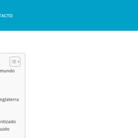
TACTO
l mundo
nglaterra
antizado
luido