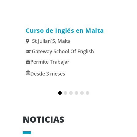
alia
Curso de Inglés en Malta
Es
St Julian`s, Malta
M
Gateway School Of English
U
Permite Trabajar
P
Desde 3 meses
1
NOTICIAS