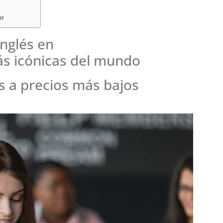
er
nglés en
Curso de Inglés en Austr
ás icónicas del mundo
Gold Coast
 a precios más bajos
Pacific English Study
Permite Trabajar
6 meses