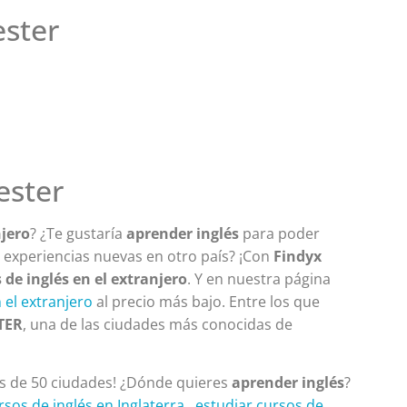
ster
ester
njero
? ¿Te gustaría
aprender inglés
para poder
r experiencias nuevas en otro país? ¡Con
Findyx
e inglés en el extranjero
. Y en nuestra página
 el extranjero
al precio más bajo. Entre los que
TER
, una de las ciudades más conocidas de
 de 50 ciudades! ¿Dónde quieres
aprender inglés
?
rsos de inglés en Inglaterra
,
estudiar cursos de