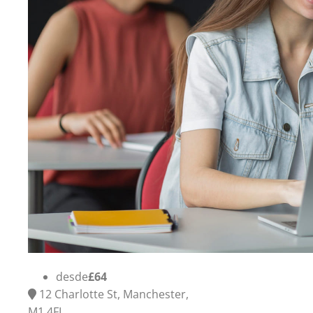
desde
£64
12 Charlotte St, Manchester,
M1 4FL