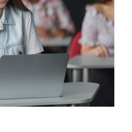
Academias para
Estudiar Inglés e
Estados Unidos
Tabla de contenidos Toggle
Ciudades donde formarte 
FindyxFindyx recomienda
además estas ciudadesQué