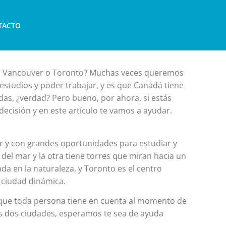
TACTO
er Vancouver o Toronto? Muchas veces queremos
estudios y poder trabajar, y es que Canadá tiene
das, ¿verdad? Pero bueno, por ahora, si estás
cisión y en este artículo te vamos a ayudar.
ir y con grandes oportunidades para estudiar y
del mar y la otra tiene torres que miran hacia un
ada en la naturaleza, y Toronto es el centro
 ciudad dinámica.
que toda persona tiene en cuenta al momento de
as dos ciudades, esperamos te sea de ayuda