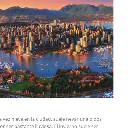
Academias para
Estudiar Inglés e
Estados Unidos
Tabla de contenidos Toggle
Ciudades donde formarte 
 vez nieva en la ciudad, suele nevar una o dos
FindyxFindyx recomienda
r ser bastante lluviosa. El invierno suele ser
además estas ciudadesQué