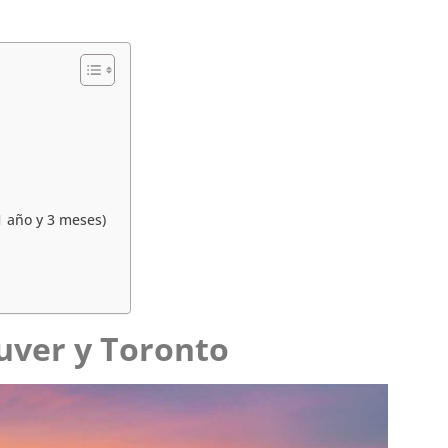
Curso de Inglés en Austr
Gold Coast
Pacific English Study
l
Permite Trabajar
1 año y 3 meses)
6 meses
uver y Toronto