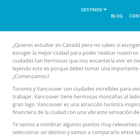
DESTINOS
BLOG
CON
¿Quieres estudiar en Canadá pero no sabes si escog
escoger la mejor ciudad para poder realizar nuestros 
ciudades tan hermosas que nos encantaría vivir en to
leyendo esto es porque debes tomar una importante de
¿Comenzamos?
Toronto y Vancouver son ciudades increíbles para viv
trabajar. Vancouver tiene hermosas montañas al lado 
gran lago. Vancouver es una atracción turística inspir
financiero de la ciudad con una vibrante sensación de
Te vamos a nombrar algunos puntos muy relevantes 
seleccionar un destino y vamos a compararlo entre l