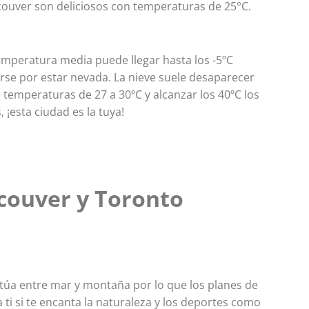
couver son deliciosos con temperaturas de 25°C.
puedes encontrar en Estad
UnidosEstudiar inglés en
Estados Unidos viviendo en
temperatura media puede llegar hasta los -5ºC
Amé...
arse por estar nevada. La nieve suele desaparecer
e temperaturas de 27 a 30ºC y alcanzar los 40ºC los
LEER MÁS >>
¡esta ciudad es la tuya!
ncouver y Toronto
itúa entre mar y montaña por lo que los planes de
 ti si te encanta la naturaleza y los deportes como