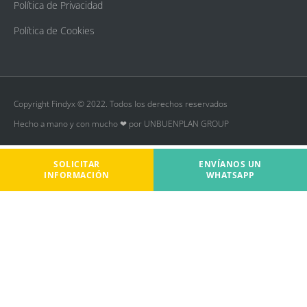
Política de Privacidad
Política de Cookies
Copyright Findyx © 2022. Todos los derechos reservados
Hecho a mano y con mucho ❤ por UNBUENPLAN GROUP
SOLICITAR
ENVÍANOS UN
INFORMACIÓN
WHATSAPP